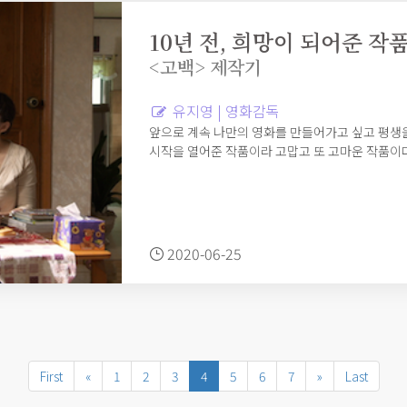
10년 전, 희망이 되어준 작
<고백> 제작기
유지영 | 영화감독
앞으로 계속 나만의 영화를 만들어가고 싶고 평생을
시작을 열어준 작품이라 고맙고 또 고마운 작품이다
2020-06-25
First
«
1
2
3
4
5
6
7
»
Last