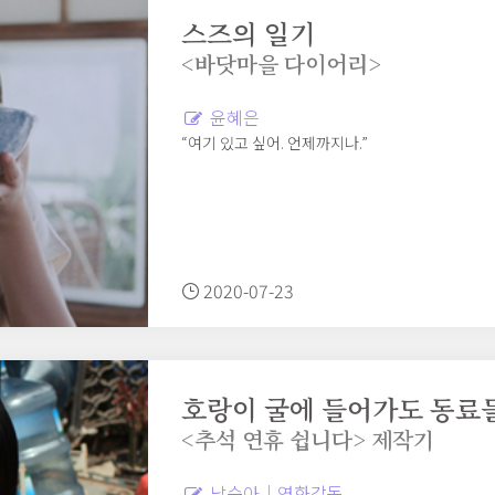
스즈의 일기
<바닷마을 다이어리>
윤혜은
“여기 있고 싶어. 언제까지나.”
2020-07-23
호랑이 굴에 들어가도 동료
<추석 연휴 쉽니다> 제작기
남순아｜영화감독