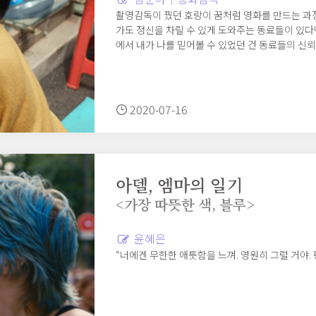
촬영감독이 꿨던 호랑이 꿈처럼 영화를 만드는 과
가도 정신을 차릴 수 있게 도와주는 동료들이 있다면
에서 내가 나를 믿어볼 수 있었던 건 동료들의 신
2020-07-16
아델, 엠마의 일기
<가장 따뜻한 색, 블루>
윤혜은
“너에겐 무한한 애틋함을 느껴. 영원히 그럴 거야. 