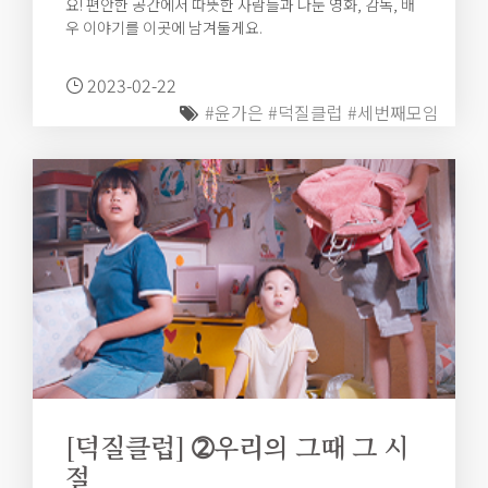
요! 편안한 공간에서 따뜻한 사람들과 나눈 영화, 감독, 배
우 이야기를 이곳에 남겨둘게요.
2023-02-22
#윤가은
#덕질클럽
#세번째모임
[덕질클럽] ➁우리의 그때 그 시
절