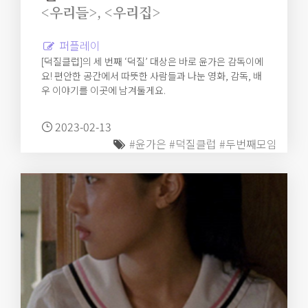
<우리들>, <우리집>
퍼플레이
[덕질클럽]의 세 번째 ‘덕질’ 대상은 바로 윤가은 감독이에
요! 편안한 공간에서 따뜻한 사람들과 나눈 영화, 감독, 배
우 이야기를 이곳에 남겨둘게요.
2023-02-13
#윤가은
#덕질클럽
#두번째모임