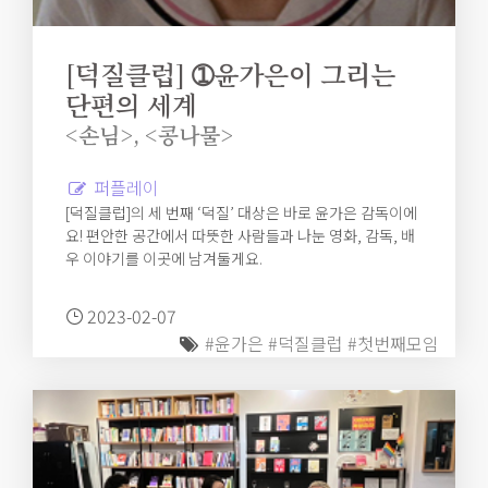
[덕질클럽] ➀윤가은이 그리는
단편의 세계
<손님>, <콩나물>
퍼플레이
[덕질클럽]의 세 번째 ‘덕질’ 대상은 바로 윤가은 감독이에
요! 편안한 공간에서 따뜻한 사람들과 나눈 영화, 감독, 배
우 이야기를 이곳에 남겨둘게요.
2023-02-07
#윤가은
#덕질클럽
#첫번째모임