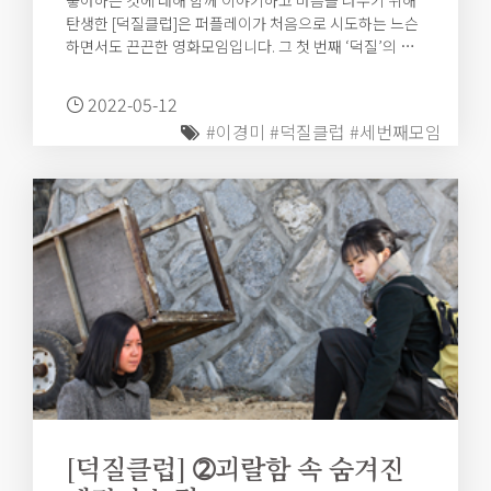
좋아하는 것에 대해 함께 이야기하고 마음을 나누기 위해
탄생한 [덕질클럽]은 퍼플레이가 처음으로 시도하는 느슨
하면서도 끈끈한 영화모임입니다. 그 첫 번째 ‘덕질’의 대
상은 바로 이경미 감독이에요! 편안한 공간에서 안전한 사
람들과 나누는 영화, 감독, 배우 이야기를 이곳에 남겨둘게
2022-05-12
요.
#이경미
#덕질클럽
#세번째모임
[덕질클럽] ➁괴랄함 속 숨겨진