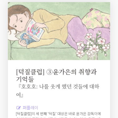
[덕질클럽] ③윤가은의 취향과
기억들
『호호호: 나를 웃게 했던 것들에 대하
여』
퍼플레이
[덕질클럽]의 세 번째 ‘덕질’ 대상은 바로 윤가은 감독이에