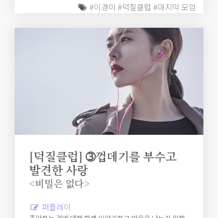
#이경미
#덕질클럽
#마지막 모임
[덕질클럽] ➂껍데기를 부수고
발견한 사랑
<비밀은 없다>
퍼플레이