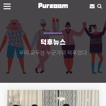
덕후뉴스
우리 모두는 누군가의 덕후였다