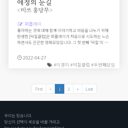
애정의 눈길
<미쓰 홍당무>
퍼플레이
좋아하는 것에 대해 함께 이야기하고 마음을 나누기 위해
탄생한 [덕질클럽]은 퍼플레이가 처음으로 시도하는 느슨
하면서도 끈끈한 영화모임입니다. 그 첫 번째 ‘덕질’의 대
상은 바로 이경미 감독이에요! 편안한 공간에서 안전한 사
람들과 나누는 영화, 감독, 배우 이야기를 이곳에 남겨둘게
2022-04-27
요.
#이경미
#덕질클럽
#두번째모임
First
«
1
2
»
Last
우리는 믿습니다.
당신의 선택이 세상을 바꿀 거라고.