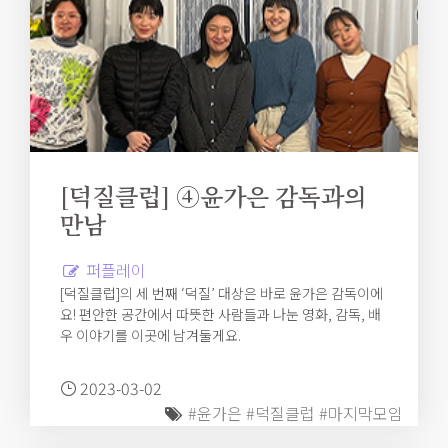
[덕질클럽] ④윤가은 감독과의
만남
퍼플레이
[덕질클럽]의 세 번째 ‘덕질’ 대상은 바로 윤가은 감독이에
요! 편안한 공간에서 따뜻한 사람들과 나눈 영화, 감독, 배
우 이야기를 이곳에 남겨둘게요.
2023-03-02
#윤가은
#덕질클럽
#마지막모임