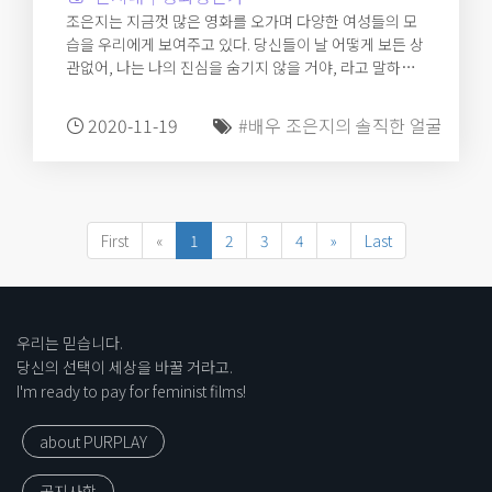
조은지는 지금껏 많은 영화를 오가며 다양한 여성들의 모
습을 우리에게 보여주고 있다. 당신들이 날 어떻게 보든 상
관없어, 나는 나의 진심을 숨기지 않을 거야, 라고 말하는
여자들. 아마 지금도 어딘가에서 잘 살고 있지 않을까.
2020-11-19
#배우 조은지의 솔직한 얼굴
First
«
1
2
3
4
»
Last
우리는 믿습니다.
당신의 선택이 세상을 바꿀 거라고.
I'm ready to pay for feminist films!
about PURPLAY
공지사항