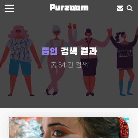
줌인
검색 결과
총 34 건 검색