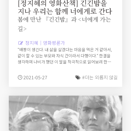
[정지혜의 영화산책] 긴긴밤을
지나 우리는 함께 너에게로 간다
봄에 만난 『긴긴밤』과 <너에게 가는
길>
정지혜｜영화평론가
“배짱이 생긴다. 내 삶을 살겠다는 마음을 먹은 거 같아서,
같이 할 수 있는 부모와 자식 간이라서 다행이다.” 한결을
생각하며 나비가 했던 이 말을 적극적으로 읽어보려 한다.
‘너’와 함께할 ‘나’, ‘나’와 같이 할 ‘너.’ 더는 혼자가 아니라
는 경험과 감각이 우리 안에 있다. 긴긴밤 홀로 아파했을
2021-05-27
#더는 외롭지 않길
너에게 간다.