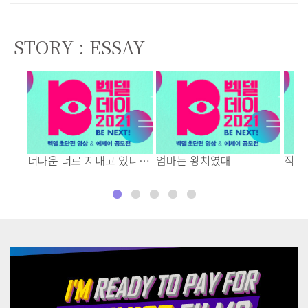
STORY : ESSAY
너다운 너로 지내고 있니―
엄마는 왕치였대
직장
친애하는 Y에게
사위