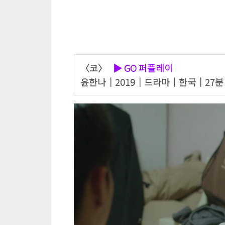
〈코〉
▶ GO
퍼플레이
윤한나｜2019｜드라마｜한국｜27분