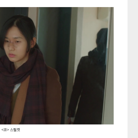
<코> 스틸컷